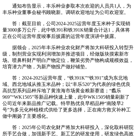
通知布告显示，丰乐种业参取本次欢迎的人员共1人，为
丰乐种业董事会秘书顾晓新。调研欢迎地址为公司欢迎室。
答：截至目前，公司2024-2025运营年度玉米种子实现销
量3000多万公斤，此中铁391和铁391K销量合计达1，具体将
正在公司运营年度竣事后披露的运营年度演讲中披露。
据领会，2025年丰乐种业农化财产将加大科研投入转型升
级，制剂营业实现利润增加并推进项目，经做版块摸索新市
场。喷鼻料财产明白产物定位，鞭策劣势产物构成规模效益，
培育潜力产物，为新产物投产做好铺垫。
答：2024-2025运营年度，“铁391K”“铁391”成为东北地
域、西北地域从推玉米品种；以“丰乐520”为代表的绿色优良
高抗型系列品种斥地了黄淮海市场黄金粮新赛道；“蠡乐
969”“WK1505”等新品种快速上量，此中WK1505销量刷新了
公司近年来新品推广记载。特早熟优良早稻品种“南陵早2
号”为多元化种植模式供给了更多选择，正在南方救灾补种工
做中阐扬了主要感化。
答：2025年公司农化财产将加大科研投入，深化取科研院
所手艺合做，加强新手艺、新工艺的研发使用，研发绿色高效