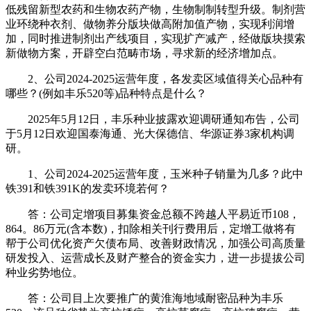
低残留新型农药和生物农药产物，生物制制转型升级。制剂营
业环绕种衣剂、做物养分版块做高附加值产物，实现利润增
加，同时推进制剂出产线项目，实现扩产减产，经做版块摸索
新做物方案，开辟空白范畴市场，寻求新的经济增加点。
2、公司2024-2025运营年度，各发卖区域值得关心品种有
哪些？(例如丰乐520等)品种特点是什么？
2025年5月12日，丰乐种业披露欢迎调研通知布告，公司
于5月12日欢迎国泰海通、光大保德信、华源证券3家机构调
研。
1、公司2024-2025运营年度，玉米种子销量为几多？此中
铁391和铁391K的发卖环境若何？
答：公司定增项目募集资金总额不跨越人平易近币108，
864。86万元(含本数)，扣除相关刊行费用后，定增工做将有
帮于公司优化资产欠债布局、改善财政情况，加强公司高质量
研发投入、运营成长及财产整合的资金实力，进一步提拔公司
种业劣势地位。
答：公司目上次要推广的黄淮海地域耐密品种为丰乐