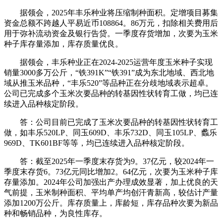
据领会，2025年丰乐种业将压缩制种面积。定增项目募集
资金总额不跨越人平易近币108864。86万元，扣除相关费用后
用于弥补流动资金及银行告贷。一季度存货增加，次要为玉米
种子库存量添加，库存质量优良。
据领会，丰乐种业正在2024-2025运营年度玉米种子实现
销量3000多万公斤，“铁391K”“铁391”成为东北地域、西北地
域从推玉米品种，“丰乐520”等品种正在分歧地域表示超卓。
公司已完成多个玉米次要品种的转基因性状转育工做，均已连
续进入品种核定阶段。
答：公司目前已完成了玉米次要品种的转基因性状转育工
做，如丰乐520LP、同玉609D、丰乐732D、同玉105LP、蠡乐
969D、TK601BF等等，均已连续进入品种核定阶段。
答：截至2025年一季度末存货为9。37亿元，较2024年一
季度末存货6。73亿元同比增加2。64亿元，次要为玉米种子库
存量添加。2024年公司加强出产办理成效显著，加上优良的天
气前提，玉米制种面积、平均单产均创汗青新高，较估计产量
添加1200万公斤。库存质量上，库龄短，库存品种次要为新品
种和畅销品种，为良性库存。