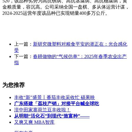
520，该品种劣势为高抗锈病、高抗茎腐病、高抗穗腐病，黄
金粮质量，容沉高。公司采纳全国一盘棋、多从体运营计谋，
2024-2025运营年度该品种已实现销量400多万公斤。
上一篇：
新研究微塑料对粮食平安的潜正在：光合感化
受
下一篇：
春耕做物的“气候仿单”：2025年春季农业出产
指
为您推荐
丰收“新”盛景丨番茄丰收采收忙 硕果映
广东搭建「荔枝产销」对接平台喊全球吃
湟中田家寨荷兰豆丰收啦！
从明朝“活化石”到现代“致富种”——
又爽又爽 MBA智库