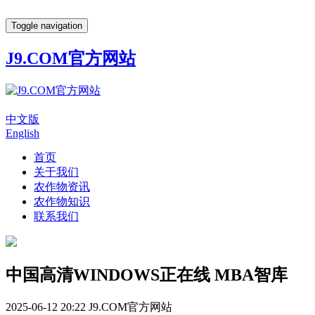
Toggle navigation
J9.COM官方网站
中文版
English
首页
关于我们
农作物资讯
农作物知识
联系我们
中国高清WINDOWS正在线 MBA智库
2025-06-12 20:22
J9.COM官方网站