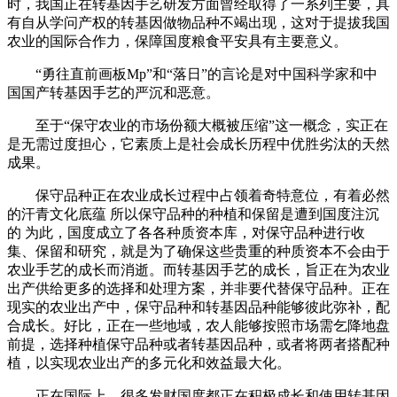
时，我国正在转基因手艺研发方面曾经取得了一系列主要，具
有自从学问产权的转基因做物品种不竭出现，这对于提拔我国
农业的国际合作力，保障国度粮食平安具有主要意义。
“勇往直前画板Mp”和“落日”的言论是对中国科学家和中
国国产转基因手艺的严沉和恶意。
至于“保守农业的市场份额大概被压缩”这一概念，实正在
是无需过度担心，它素质上是社会成长历程中优胜劣汰的天然
成果。
保守品种正在农业成长过程中占领着奇特意位，有着必然
的汗青文化底蕴 所以保守品种的种植和保留是遭到国度注沉
的 为此，国度成立了各各种质资本库，对保守品种进行收
集、保留和研究，就是为了确保这些贵重的种质资本不会由于
农业手艺的成长而消逝。而转基因手艺的成长，旨正在为农业
出产供给更多的选择和处理方案，并非要代替保守品种。正在
现实的农业出产中，保守品种和转基因品种能够彼此弥补，配
合成长。好比，正在一些地域，农人能够按照市场需乞降地盘
前提，选择种植保守品种或者转基因品种，或者将两者搭配种
植，以实现农业出产的多元化和效益最大化。
正在国际上，很多发财国度都正在积极成长和使用转基因