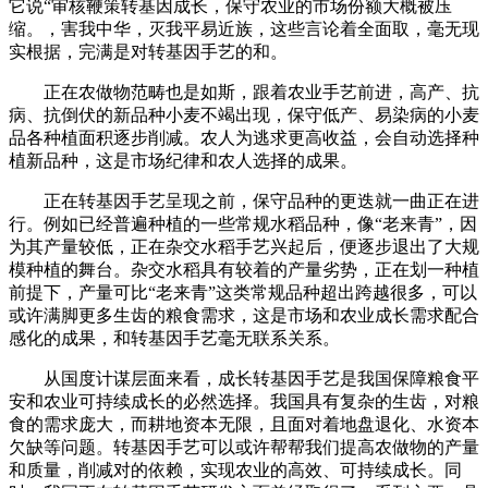
它说“审核鞭策转基因成长，保守农业的市场份额大概被压
缩。，害我中华，灭我平易近族，这些言论着全面取，毫无现
实根据，完满是对转基因手艺的和。
正在农做物范畴也是如斯，跟着农业手艺前进，高产、抗
病、抗倒伏的新品种小麦不竭出现，保守低产、易染病的小麦
品各种植面积逐步削减。农人为逃求更高收益，会自动选择种
植新品种，这是市场纪律和农人选择的成果。
正在转基因手艺呈现之前，保守品种的更迭就一曲正在进
行。例如已经普遍种植的一些常规水稻品种，像“老来青”，因
为其产量较低，正在杂交水稻手艺兴起后，便逐步退出了大规
模种植的舞台。杂交水稻具有较着的产量劣势，正在划一种植
前提下，产量可比“老来青”这类常规品种超出跨越很多，可以
或许满脚更多生齿的粮食需求，这是市场和农业成长需求配合
感化的成果，和转基因手艺毫无联系关系。
从国度计谋层面来看，成长转基因手艺是我国保障粮食平
安和农业可持续成长的必然选择。我国具有复杂的生齿，对粮
食的需求庞大，而耕地资本无限，且面对着地盘退化、水资本
欠缺等问题。转基因手艺可以或许帮帮我们提高农做物的产量
和质量，削减对的依赖，实现农业的高效、可持续成长。同