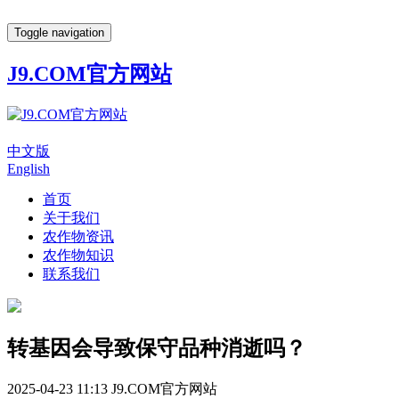
Toggle navigation
J9.COM官方网站
中文版
English
首页
关于我们
农作物资讯
农作物知识
联系我们
转基因会导致保守品种消逝吗？
2025-04-23 11:13
J9.COM官方网站