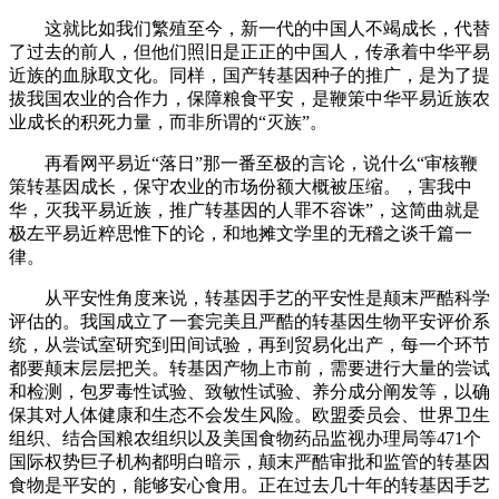
这就比如我们繁殖至今，新一代的中国人不竭成长，代替
了过去的前人，但他们照旧是正正的中国人，传承着中华平易
近族的血脉取文化。同样，国产转基因种子的推广，是为了提
拔我国农业的合作力，保障粮食平安，是鞭策中华平易近族农
业成长的积死力量，而非所谓的“灭族”。
再看网平易近“落日”那一番至极的言论，说什么“审核鞭
策转基因成长，保守农业的市场份额大概被压缩。，害我中
华，灭我平易近族，推广转基因的人罪不容诛”，这简曲就是
极左平易近粹思惟下的论，和地摊文学里的无稽之谈千篇一
律。
从平安性角度来说，转基因手艺的平安性是颠末严酷科学
评估的。我国成立了一套完美且严酷的转基因生物平安评价系
统，从尝试室研究到田间试验，再到贸易化出产，每一个环节
都要颠末层层把关。转基因产物上市前，需要进行大量的尝试
和检测，包罗毒性试验、致敏性试验、养分成分阐发等，以确
保其对人体健康和生态不会发生风险。欧盟委员会、世界卫生
组织、结合国粮农组织以及美国食物药品监视办理局等471个
国际权势巨子机构都明白暗示，颠末严酷审批和监管的转基因
食物是平安的，能够安心食用。正在过去几十年的转基因手艺